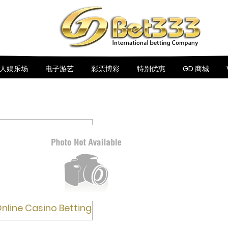
人娱乐场
电子游艺
彩票博彩
特别优惠
GD 商城
nline Casino Betting