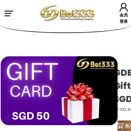
会员
登录
GD
Gif
SGD
GP 102,
加