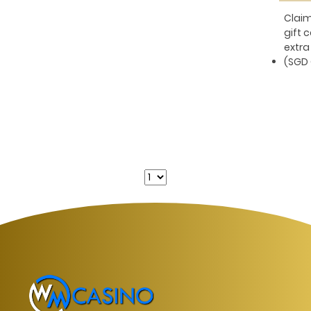
Clai
gift 
extra
(SGD 