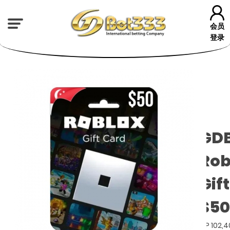
会员
登录
GD
Rob
Gif
$50
GP 102,