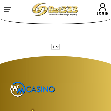
LOGIN