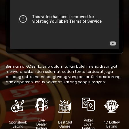
Bermain di GDBET kasino dalam talian boleh menjadi sangat
menyeronokkan dan selamat, sudah tentu terdapat juga
peluang untuk memenangi wang yang besar. Sertai sekarang
dan dapatkan Bonus Selamat Datang yang lumayan!
Live
Poker
Sportsbook
Best Slot
4D Lottery
Dealer
Lover
Betting
Games
Betting
Betting
Fighting