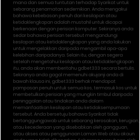
mana dan semua tuntutan terhadap Syarikat untuk
sebarang penamatan sedemikian. Anda mengakui
bahawa kebebasan penuh dari kesilapan atau
ketidaklengkapan adalah mustahil untuk dicapai
berkenaan dengan perisian komputer. Sekiranya anda
sedar bahawa perisian tersebut mengandungi
kesilapan atau ketidaklengkapan yang anda lakukan
untuk mengelakkan daripada mengambil apa-apa
kelebihan daripadanya. Selain itu, dengan segera
setelah mengetahui kesilapan atau ketidaklengkapan
itu, anda akan memberitahu gdbet333 secara bertulis.
Sekiranya anda gagal memenuhi akujanji anda di
bawah klausa ini, gdbet333 berhak mendapat
pampasan penuh untuk semua kos, termasuk kos untuk
membetulkan perisian yang mungkin timbul daripada
peninggalan atau tindakan anda dalam
memanfaatkan kesilapan atau ketidaksempurnaan
tersebut. Anda bersetuju bahawa Syarikat tidak
bertanggungjawab untuk sebarang kerosakan, kerugian,
atau kecederaan yang disebabkan oleh gangguan,
atau akses atau penggunaan Laman Web atau akaun