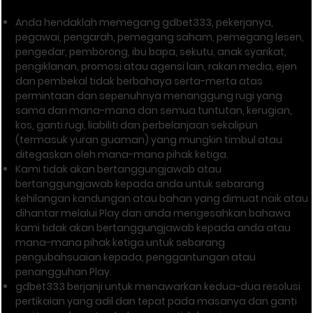
Anda hendaklah memegang gdbet333, pekerjanya,
pegawai, pengarah, pemegang saham, pemegang lesen,
pengedar, pemborong, ibu bapa, sekutu, anak syarikat,
pengiklanan, promosi atau agensi lain, rakan media, ejen
dan pembekal tidak berbahaya serta-merta atas
permintaan dan sepenuhnya menanggung rugi yang
sama dari mana-mana dan semua tuntutan, kerugian,
kos, ganti rugi, liabiliti dan perbelanjaan sekalipun
(termasuk yuran guaman) yang mungkin timbul atau
ditegaskan oleh mana-mana pihak ketiga.
Kami tidak akan bertanggungjawab atau
bertanggungjawab kepada anda untuk sebarang
kehilangan kandungan atau bahan yang dimuat naik atau
dihantar melalui Play dan anda mengesahkan bahawa
kami tidak akan bertanggungjawab kepada anda atau
mana-mana pihak ketiga untuk sebarang
pengubahsuaian kepada, penggantungan atau
penangguhan Play.
gdbet333 berjanji untuk menawarkan kedua-dua resolusi
pertikaian yang adil dan tepat pada masanya dan ganti