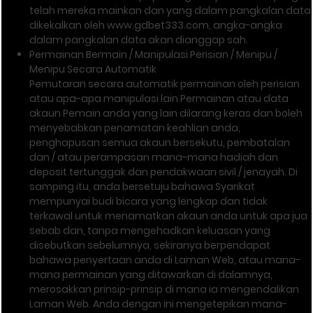
telah mereka mainkan dan yang dalam pangkalan data
dikekalkan oleh www.gdbet333.com, angka-angka
dalam pangkalan data akan dianggap sah.
Permainan Bermain / Manipulasi Perisian / Menipu /
Menipu Secara Automatik
Pemutaran secara automatik permainan oleh perisian
atau apa-apa manipulasi lain Permainan atau data
akaun Pemain anda yang lain dilarang keras dan boleh
menyebabkan penamatan keahlian anda,
penghapusan semua akaun bersekutu, pembatalan
dan / atau perampasan mana-mana hadiah dan
deposit tertunggak dan pendakwaan sivil / jenayah. Di
samping itu, anda bersetuju bahawa Syarikat
mempunyai budi bicara yang lengkap dan tidak
terkawal untuk menamatkan akaun anda untuk apa jua
sebab dan, tanpa mengehadkan keluasan yang
disebutkan sebelumnya, sekiranya berpendapat
bahawa penyertaan anda di Laman Web, atau mana-
mana permainan yang ditawarkan di dalamnya,
merosakkan prinsip-prinsip di mana ia mengendalikan
Laman Web. Anda dengan ini mengetepikan mana-